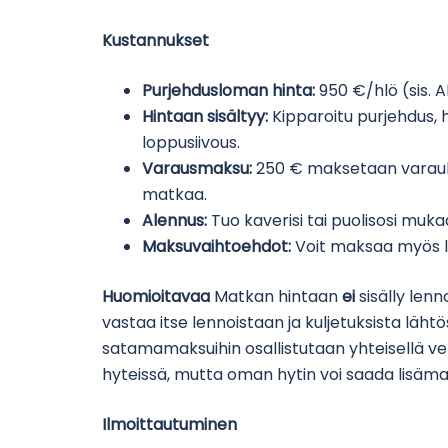
Kustannukset
Purjehdusloman hinta:
950 €/hlö (sis. 
Hintaan sisältyy:
Kipparoitu purjehdus, 
loppusiivous.
Varausmaksu:
250 € maksetaan varauk
matkaa.
Alennus:
Tuo kaverisi tai puolisosi mu
Maksuvaihtoehdot:
Voit maksaa myös lu
Huomioitavaa
Matkan hintaan
ei
sisälly len
vastaa itse lennoistaan ja kuljetuksista läht
satamamaksuihin osallistutaan yhteisellä 
hyteissä, mutta oman hytin voi saada lisäma
Ilmoittautuminen