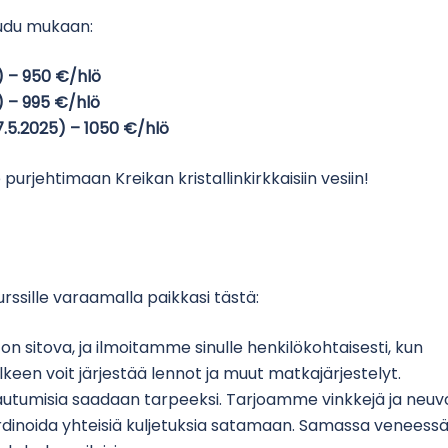
taudu mukaan:
) – 950 €/hlö
5) – 995 €/hlö
17.5.2025) – 1050 €/hlö
 purjehtimaan Kreikan kristallinkirkkaisiin vesiin!
ssille varaamalla paikkasi tästä:
 on sitova, ja ilmoitamme sinulle henkilökohtaisesti, kun
een voit järjestää lennot ja muut matkajärjestelyt.
utumisia saadaan tarpeeksi. Tarjoamme vinkkejä ja neuv
koordinoida yhteisiä kuljetuksia satamaan. Samassa veneess