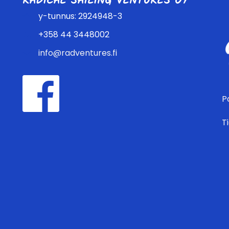
RADICAL SAILING VENTURES OY
y-tunnus: 2924948-3
+358 44 3448002
info@radventures.fi
P
T