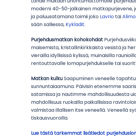
Lähde mukaan unohtumattomalle purjehdu
moderni 40-50-jalkainen matkapurjevene, jo
ja paluusatamana toimii joko
Lavrio
tai
Alimo
sään salliessa,
Kykladit
.
Purjehdusmatkan kohokohdat
Purjehdusvii
maisemista, kristallinkirkkaista vesistä ja her
vierailla idyllisissä kylissä, muinaisilla raunio
rentouttavalle lomapurjehdukselle tai suor
Matkan kulku
Saapuminen veneelle tapahtuu l
sunnuntaiaamuna. Päivisin etenemme saarist
satamissa ja nautimme mahdollisuudesta uida 
mahdollisuus ruokailla paikallisissa ravint
valmistaa illallisen itse veneellä. Veneellä 
tiskausvuoroilla.
Lue tästä tarkemmat lisätiedot purjehduslom