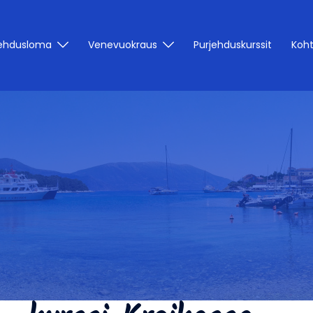
jehdusloma
Venevuokraus
Purjehduskurssit
Koh