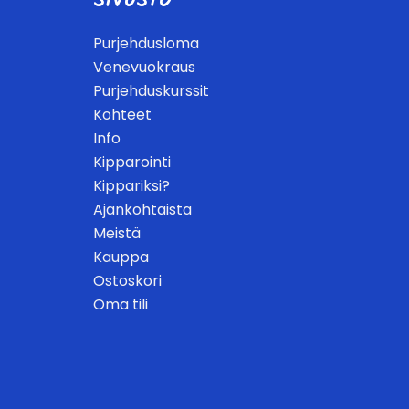
SIVUSTO
Purjehdusloma
Venevuokraus
Purjehduskurssit
Kohteet
Info
Kipparointi
Kippariksi?
Ajankohtaista
Meistä
Kauppa
Ostoskori
Oma tili