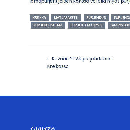
lomapurjehtijoiden kanssa voi olla myös purje
KREIKKA
MATKAPAKETTI
PURJEHDUS
PURJEHD
PURJEHDUSLOMA
PURJEHTIJAKURSSI
SAARISTOP
Post
Kevään 2024 purjehdukset
navigation
Kreikassa