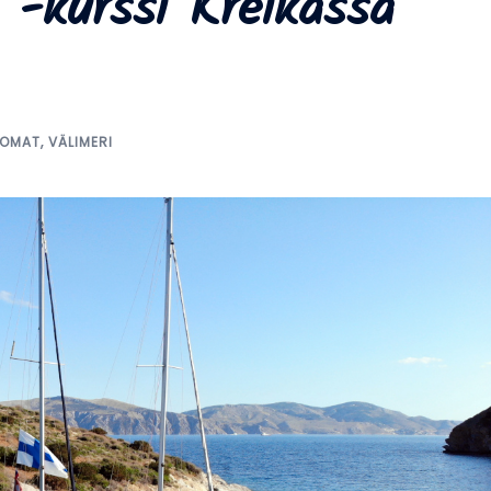
 -kurssi Kreikassa
LOMAT
,
VÄLIMERI