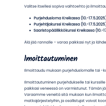
Valitse itsellesi sopiva vaihtoehto ja ilmoit
Purjehdusloma Kreikassa (10.-17.5.2025
Purjehtijakurssi Kreikassa (10.-17.5.202
Saaristopäällikkökurssi Kreikassa (10.-
Älä jää rannalle – varaa paikkasi nyt ja lähde
lmoittautuminen
Ilmoittaudu mukaan purjehduslomalle tai -kur
Ilmoittautuminen purjehdukselle tai kurssille
paikkasi veneessä on varmistunut. Tämän jälk
Varaamme veneitä sitä mukaan kun ilmoitta
matkajärjestelyihin, ja osallistujat voivat 