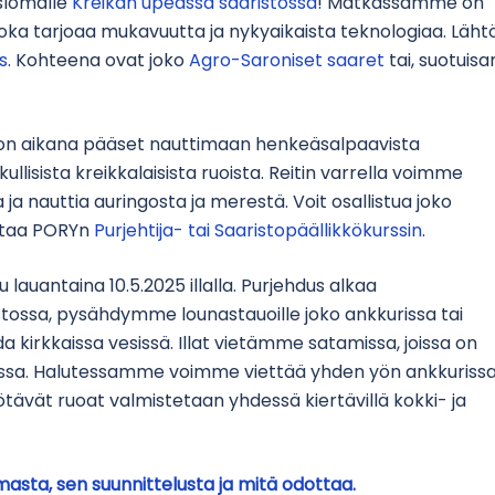
slomalle
Kreikan upeassa saaristossa
! Matkassamme on
ka tarjoaa mukavuutta ja nykyaikaista teknologiaa. Läht
s
. Kohteena ovat joko
Agro-Saroniset saaret
tai, suotuisa
kon aikana pääset nauttimaan henkeäsalpaavista
kullisista kreikkalaisista ruoista. Reitin varrella voimme
illa ja nauttia auringosta ja merestä. Voit osallistua joko
ittaa PORYn
Purjehtija- tai Saaristopäällikkökurssin
.
auantaina 10.5.2025 illalla. Purjehdus alkaa
ossa, pysähdymme lounastauoille joko ankkurissa tai
kirkkaissa vesissä. Illat vietämme satamissa, joissa on
oloissa. Halutessamme voimme viettää yhden yön ankkurissa
syötävät ruoat valmistetaan yhdessä kiertävillä kokki- ja
asta, sen suunnittelusta ja mitä odottaa.