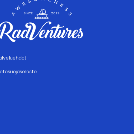
alveluehdot
ietosuojaseloste