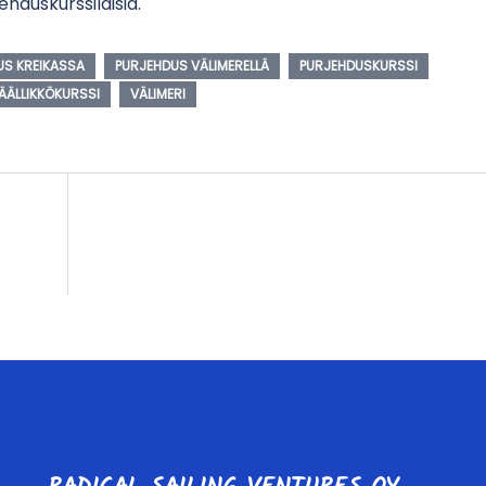
hduskurssilaisia.
US KREIKASSA
PURJEHDUS VÄLIMERELLÄ
PURJEHDUSKURSSI
ÄÄLLIKKÖKURSSI
VÄLIMERI