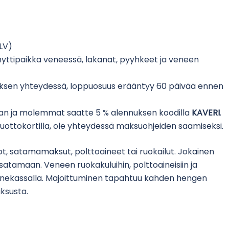
ALV)
hyttipaikka veneessä, lakanat, pyyhkeet ja veneen
sen yhteydessä, loppuosuus erääntyy 60 päivää ennen
kaan ja molemmat saatte 5 % alennuksen koodilla
KAVERI
.
ottokortilla, ole yhteydessä maksuohjeiden saamiseksi.
not, satamamaksut, polttoaineet tai ruokailut. Jokainen
ösatamaan. Veneen ruokakuluihin, polttoaineisiin ja
venekassalla. Majoittuminen tapahtuu kahden hengen
ksusta.