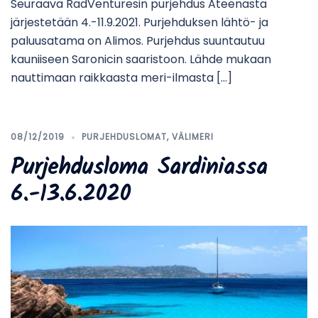
Seuraava RadVenturesin purjehdus Ateenasta
järjestetään 4.-11.9.2021. Purjehduksen lähtö- ja
paluusatama on Alimos. Purjehdus suuntautuu
kauniiseen Saronicin saaristoon. Lähde mukaan
nauttimaan raikkaasta meri-ilmasta […]
08/12/2019
PURJEHDUSLOMAT
,
VÄLIMERI
Purjehdusloma Sardiniassa
6.-13.6.2020