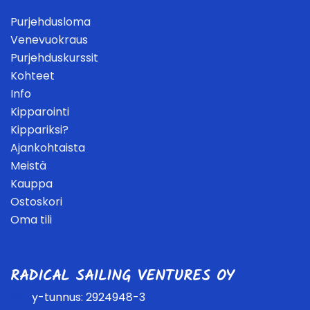
Purjehdusloma
Venevuokraus
Purjehduskurssit
Kohteet
Info
Kipparointi
Kippariksi?
Ajankohtaista
Meistä
Kauppa
Ostoskori
Oma tili
RADICAL SAILING VENTURES OY
y-tunnus: 2924948-3