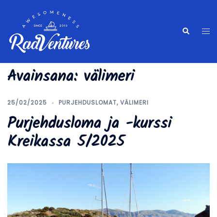
Skip
to
content
Tog
Search
me
Avainsana:
välimeri
25/02/2025
PURJEHDUSLOMAT
,
VÄLIMERI
Purjehdusloma ja -kurssi
Kreikassa 5/2025