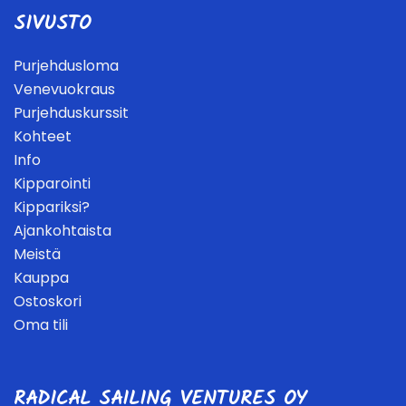
SIVUSTO
Purjehdusloma
Venevuokraus
Purjehduskurssit
Kohteet
Info
Kipparointi
Kippariksi?
Ajankohtaista
Meistä
Kauppa
Ostoskori
Oma tili
RADICAL SAILING VENTURES OY