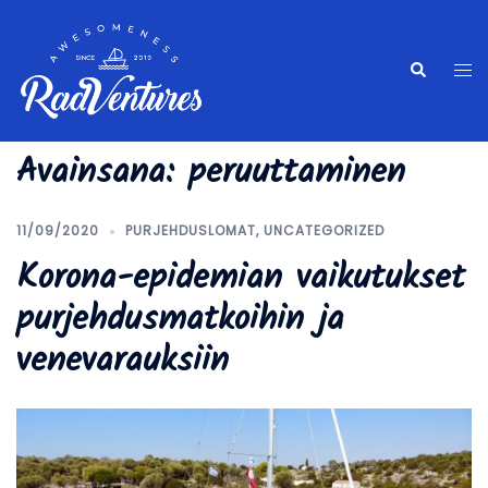
Skip
to
content
Tog
Search
me
Avainsana:
peruuttaminen
11/09/2020
PURJEHDUSLOMAT
,
UNCATEGORIZED
Korona-epidemian vaikutukset
purjehdusmatkoihin ja
venevarauksiin