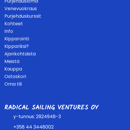
Purjehdusloma
Venevuokraus
Purjehduskurssit
Kohteet
Info
Kipparointi
Kippariksi?
Ajankohtaista
Meistä
Kauppa
Ostoskori
Oma tili
RADICAL SAILING VENTURES OY
y-tunnus: 2924948-3
+358 44 3448002