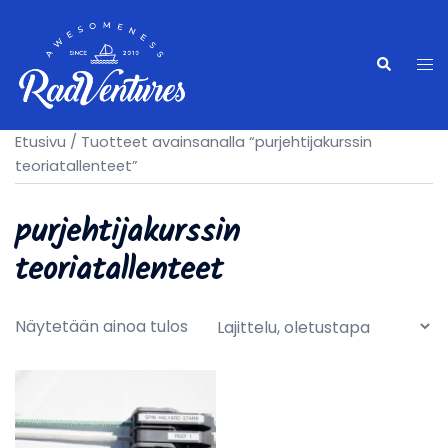
Skip
to
content
Tog
Search
me
Etusivu
/ Tuotteet avainsanalla “purjehtijakurssin
teoriatallenteet”
purjehtijakurssin
teoriatallenteet
Näytetään ainoa tulos