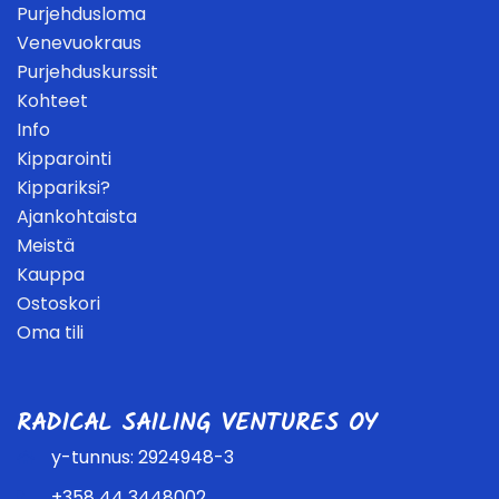
Purjehdusloma
Venevuokraus
Purjehduskurssit
Kohteet
Info
Kipparointi
Kippariksi?
Ajankohtaista
Meistä
Kauppa
Ostoskori
Oma tili
RADICAL SAILING VENTURES OY
y-tunnus: 2924948-3
+358 44 3448002