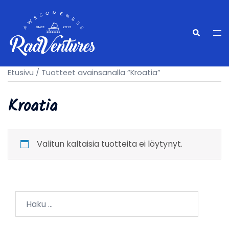
Skip
to
content
Tog
Search
me
Etusivu
/ Tuotteet avainsanalla “Kroatia”
Kroatia
Valitun kaltaisia tuotteita ei löytynyt.
Haku: