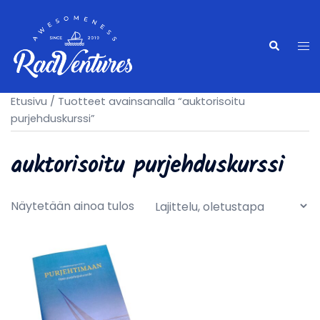
Skip
to
content
Tog
Search
me
Etusivu
/ Tuotteet avainsanalla “auktorisoitu
purjehduskurssi”
auktorisoitu purjehduskurssi
Näytetään ainoa tulos