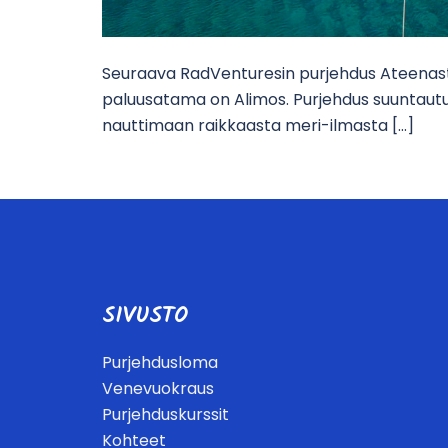
Seuraava RadVenturesin purjehdus Ateenasta 
paluusatama on Alimos. Purjehdus suuntautu
nauttimaan raikkaasta meri-ilmasta […]
SIVUSTO
Purjehdusloma
Venevuokraus
Purjehduskurssit
Kohteet