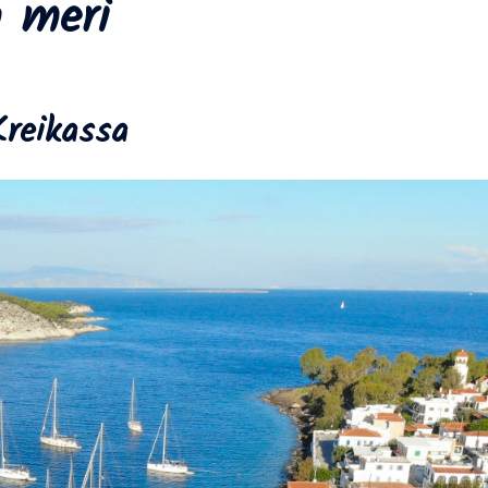
n meri
reikassa