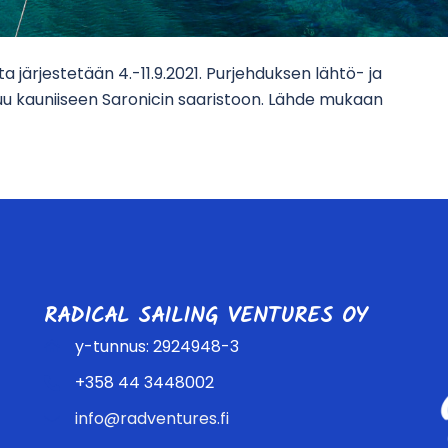
järjestetään 4.-11.9.2021. Purjehduksen lähtö- ja
u kauniiseen Saronicin saaristoon. Lähde mukaan
RADICAL SAILING VENTURES OY
y-tunnus: 2924948-3
+358 44 3448002
info@radventures.fi