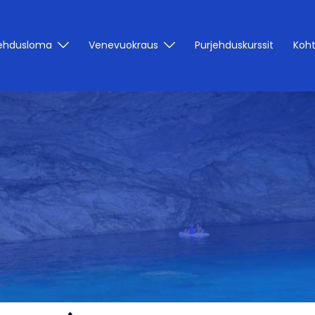
jehdusloma
Venevuokraus
Purjehduskurssit
Koh